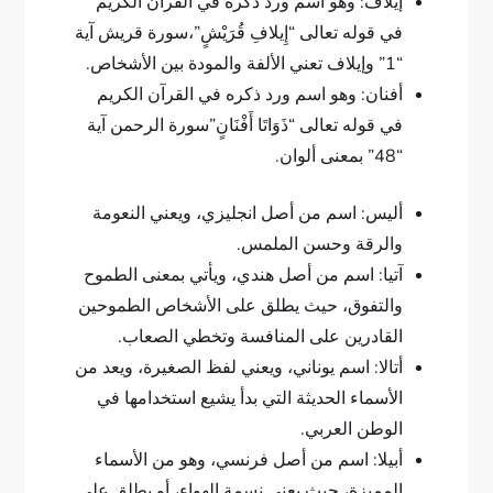
إيلاف: وهو اسم ورد ذكره في القرآن الكريم
في قوله تعالى “إِيلافِ قُرَيْشٍ”،سورة قريش آية
“1” وإيلاف تعني الألفة والمودة بين الأشخاص.
أفنان: وهو اسم ورد ذكره في القرآن الكريم
في قوله تعالى “ذَوَاتَا أَفْنَانٍ”سورة الرحمن آية
“48” بمعنى ألوان.
أليس: اسم من أصل انجليزي، ويعني النعومة
والرقة وحسن الملمس.
آتيا: اسم من أصل هندي، ويأتي بمعنى الطموح
والتفوق، حيث يطلق على الأشخاص الطموحين
القادرين على المنافسة وتخطي الصعاب.
أتالا: اسم يوناني، ويعني لفظ الصغيرة، ويعد من
الأسماء الحديثة التي بدأ يشيع استخدامها في
الوطن العربي.
أبيلا: اسم من أصل فرنسي، وهو من الأسماء
المميزة، حيث يعني نسمة الهواء، أو يطلق على