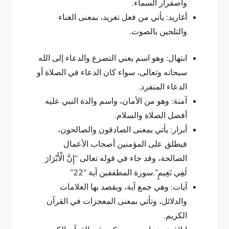
واصفرار السماء.
أغاريد: يأتي من فعل تغريد، بمعنى الغناء
والتلحين بالصوت.
ابتهال: وهو اسم يعني التضرع والدعاء إلى الله
سبحانه وتعالى، سواء كان الدعاء في الصلاة أو
الدعاء المنفرد.
آمنة: وهو من الأمان، واسم والدة النبي عليه
أفضل الصلاة والسلام.
أبرار: يأتي بمعنى الصادقون والصالحون،
فيطلق على المؤمنين أصحاب الأعمال
الصالحة، وقد جاء في قوله تعالى “إِنَّ الْأَبْرَارَ
لَفِي نَعِيمٍ”.سورة المطففين آية “22”
آيات: وهي جمع آية، ويقصد بها العلامات
والدلائل، وتأتي بمعنى المعجزات في القرآن
الكريم.