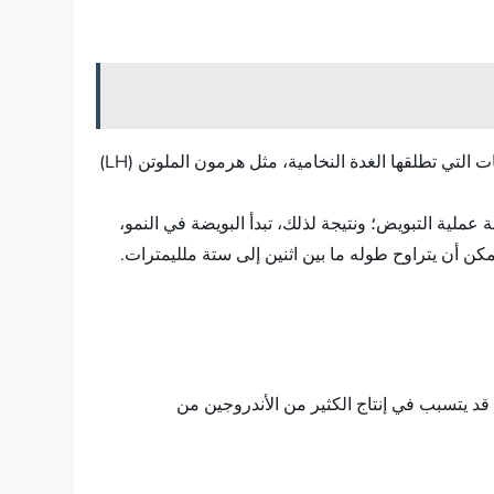
من المعروف أنه خلال كل شهر يبدأ نمو البويضة غير الناضجة، وبعد ذلك يتم تحريرها من المبيض عندما تنضج، عن طريق الهرمونات التي تطلقها الغدة النخامية، مثل هرمون الملوتن (LH)
لمبايض، فقد يؤدي عدم التوازن بين هرمون الملوتن (LH) والهرمون المحفز للجريب (FSH) إلى إعاقة عملية التبويض؛ ونتيجة لذلك، تبدأ البويضة في النمو،
 يمكن أن يتراوح طوله ما بين اثنين إلى ستة ملليمترات.
قد يتسبب في إنتاج الكثير من الأندروجين من