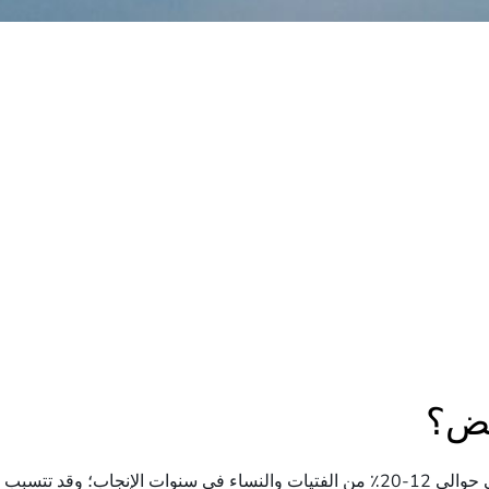
يض؟
متلازمة تكيس المبايض هي حالة هرمونية شائعة تؤثر على حوالي 12-20٪ من الفتيات والن