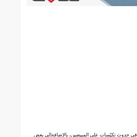
ساء في سنوات الإنجاب؛ وقد تتسبب في حدوث تكيّسات على المبيضين، بالإضافةإلى بعض