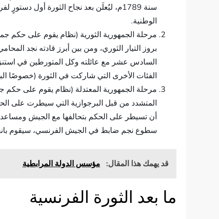
سنة 1789م، ليُعلَن بعد نجاح الثورة أول دس
الوطنية.
بروز التيار الثوري، ومن بين أبرز قادته نجد المح
السادس عشر مع عائلته وكل المتورطين في استنزاف ثر
الفئات الأخرى التي شاركت في الثورة (خصوصًا البر
المتشدد من قبل البرجوازية التي سيطرت على الحكم
أن تسيطر على الحكم بتحالفها مع الجيش ومساعدته ل
سطوع نجم ضابط في الجيش الفرنسي، سيقوم بانقلابٍ عسكري على الحكم سنة 1799م، واضعًا حدً
قد يهمك هذا المقال:
مؤسس الدولة المرابطية
ما بعد الثورة الفرنسية