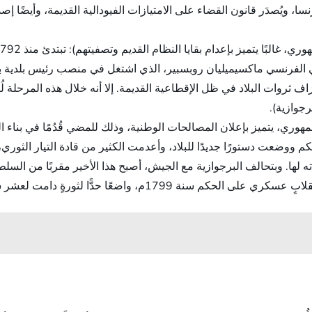
تورٍ لفرنسا، ويُصدَر قانون القضاء على الامتيازات الفيودالية القديمة، وأي
امي الفرنسي ماكسيميليان روبسبير، الذي اشتغل في منصب رئيس بلدية بار
وات البلاد في ظل الإقطاعية القديمة. إلا أنه خلال هذه المرحلة لُوحِ
جوازية).
 ووضعت دستورًا جديدًا للبلاد، وأعدمت الكثير من قادة التيار الثور
ها. وبتحالف البرجوازية مع الجيش، أصبح هذا الأخير مقربًا من السلطة
ّا لثورةٍ دامت لعشر سنوات، ألا وهو نابليون بونابرت.