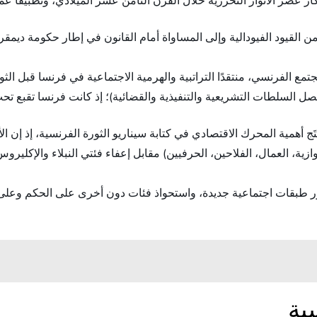
أفكار عصر الأنوار التحررية خلال القرن الثامن عشر الميلادي، وتطبيقًا عم
ن القيود الفيودالية وإلى المساواة أمام القانون في إطار حكومة ديمقر
تمع الفرنسي، منتقدًا التراتبية والهرمية الاجتماعية في فرنسا قبل الثو
صل السلطات التشريعية والتنفيذية والقضائية)؛ إذ كانت فرنسا تقبع ت
ستنتَج أهمية المحرك الاقتصادي في كتابة سيناريو الثورة الفرنسية، إذ إن 
جوازية، العمال، الفلاحين، الحرفيين) مقابل إعفاء فئتي النبلاء والإكلي
ر طبقات اجتماعية جديدة، واستحواذ فئات دون أخرى على الحكم وعلى الم
ية