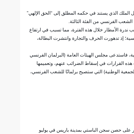
الملك الذي يستند في حكمه المطلق إلى “الحق الإلهي”
 الشعب الفرنسي من الفئة الثالثة.
كان ذلك نتيجةً لتراجع الإنتاج الفلاحي بسبب ندرة الأمطار خلال هذه الفترة، مما تسبب في ارتفاع
نسية؛ إذ تدهورت الحرف والتجارة وانتشرت البطالة،
ة، فاستدعى مجلس الهيئات العامة (البرلمان الفرنسي
لت هذه القرارات في إسقاط الضرائب عنهم، وتعميمها
الجمعية الوطنية) التي ستصبح برلمانًا للشعب الفرنسي،
وار على حصن سجن الباستي بمدينة باريس في يوليو