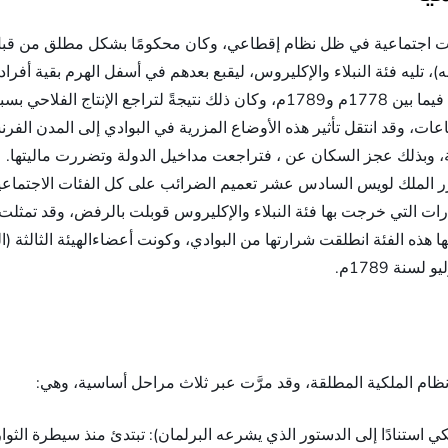
ئات اجتماعية في ظل نظام إقطاعي، وكان محكومًا بشكل مطلق من قبل 
 تليه فئة النبلاء والإكليروس، ليقبع بعدهم في أسفل الهرم بقية أفراد
عرفت فرنسا أزمةً اقتصادية انطلقت من البوادي والقرى فيما بين 1778م و1789م، و
عات، وقد انتقل تأثير هذه الأوضاع المزرية في البوادي إلى المدن الفر
لة، وبذلك عجز السكان عن ، فتراجعت مداخيل الدولة وتضررت ماليتها.
رر الملك لويس السادس عشر تعميم الضرائب على كل الفئات الاجتماعي
لقرارات التي خرجت بها فئة النبلاء والإكليروس قوبلت بالرفض، وقد تمث
تها هذه الفئة انطلقت شرارتها من البوادي، وكونت أعضاءالهيئة الثالثة (
نة 1789م.
ظام الملكية المطلقة، وقد مرَّت عبر ثلاث مراحل أساسية، وهي:
ي استنادًا إلى الدستور الذي يشرعه البرلمان): تبتدئ منذ سيطرة الث