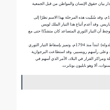
ضًا إصدار بيان حقوق الإنسان والمواطن من قبل الجمعية
مرحلة الجمهورية الثورية (نظام يقوم على حكم جمهوري، غالبًا يتميز بإعدام بقايا النظام القديم وتصفيتهم): تبتدئ منذ 1792م، وقد سُمِّيت هذه المرحلة بهذا الاسم نظرًا إلى
يس. وقد أعدم أتباع هذا التيار الملك لويس
ظ أن التيار الثوري المتصاعد كان متشدِّدًا حتى مع
مرحلة الجمهورية المعتدلة (نظام يقوم على حكم جمهوري، يتميز بإعلان المصالحات الوطنية، وذلك للمضي قُدُمًا في بناء الدولة): ابتدأ منذ 1794م، وتميز بإسقاط التيار الثوري
ي، وعلى رأسهم روبسبير، وقد استطاعت البرجوازية
 ومراكز القرار في البلاد، الأمر الذي أسهم في