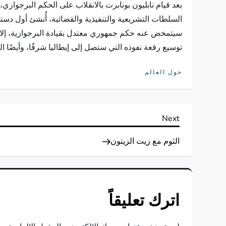
بعد قيام نابليون بونابرت بالانقلاب على الحكم البرجوازي،
السلطات التشريعية والتنفيذية والقضائية، أُنشئ أول د
سيتمخض عنه حكم جمهوري معتدل بقيادة البرجوازية، إلا أن ا
توسيع رقعة نفوذه التي ستصل إلى إيطاليا شرقًا، وأيضًا الك
حول العالم
ت
Next
Next
Post
ص
الثوم مع زيت الزيتون
فّ
ح
اترك تعليقاً
ا