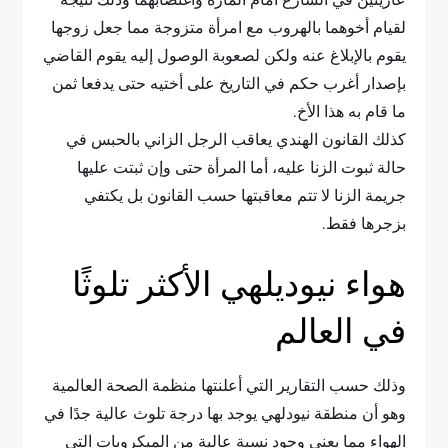
عاريتين في الشارع أمام المارة واغتصابهما وذلك نتيجة
لقيام أخوهما بالهروب مع امرأة متزوجة مما جعل زوجها
يقوم بالإبلاغ عنه ولكن لصعوبة الوصول إليه يقوم القاضي
بإصدار أغرب حكم في التاريخ على أختيه حتى يدفعا ثمن
ما قام به هذا الأخ.
كذلك القانون الهندي يعاقب الرجل الزاني بالحبس في
حالة ثبوت الزنا عليه، أما المرأة حتى وإن ثبتت عليها
جريمة الزنا لا تتم معاقبتها حسب القانون بل يكتفي
بزجرها فقط.
هواء نيوديلهي الأكثر تلوثًا
في العالم
وذلك حسب التقارير التي أعلنتها منظمة الصحة العالمية
وهو أن منطقة نيودلهي يوجد بها درجة تلوث عالية جدًا في
الهواء مما يعني وجود نسبة عالية من الميكروبات التي