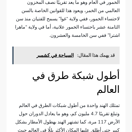
الخمور في العام وهو ما يعد تقريبًا نصف المخزون
العالمي من الخمر، ويعود هذا للقوانين الخاصة بالسن
لاحتساء الخمور، ففي ولاية “غوا” يسمح للفتيان منذ سن
الثامنة عشر باحتساء الخمور علانية، أما في ولاية “ماهرا
اشترا” ففي سن الخامسة والعشرون.
قد يهمك هذا المقال:
السياحة في كشمير
أطول شبكة طرق في
العالم
تمتلك الهند واحدة من أطول شبكات الطرق في العالم
وتبلغ تقريبًا 4.7 مليون كم، وهو ما يعادل الدوران حول
الأرض 117 مرة، كما تشتهر الهند بهطول الأمطار بشكل
كبير حتى أطلق عليها المكان الأكثر بللًا في العالم حيث