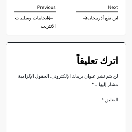
ت
Previous
Next
Previous
Next
Post
Post
اين تقع أذربيجان
ايجابيات وسلبيات
ص
الانترنت
فّ
ح
اترك تعليقاً
ا
ل
لن يتم نشر عنوان بريدك الإلكتروني.
الحقول الإلزامية
مشار إليها بـ
*
م
التعليق
*
ق
ا