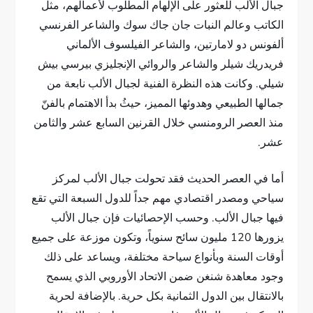
جبال الألب للعثور على الإلهام المطلوب لأعمالهم، مثل
الكاتب وعالم النبات جان جاك سوك والشاعر الفرنسي
ألفونس دو لامارتين، والشاعر الفيلسوف الألماني
فريدريك شيلر والشاعر والروائي الإنجليزي بيرسي بيش
شيلي. وكانت هذه النظرة الفنية لجبال الألب نابعة من
جمالها الطبيعي وهدوئها المميز، حيثُ بدأ الاهتمام بالفنّ
منذ العصر الرومنسي خلال القرنين السابع عشر والثامن
عشر.
أما في العصر الحديث فقد تحولت جبال الألب لمركز
سياحي ومصدر اقتصادي مهم جداً للدول السبعة التي تقع
فيها جبال الألب. وحسب الإحصائيات فإن جبال الألب
يزورها 120 مليون سائح سنوياً، وتكون موزعة على جميع
أوقات السنة وبأنواع سياحة مختلفة، ويساعد على ذلك
وجود معاهدة شنغن ضمن الاتحاد الأوروبي الذي يسمح
بالانتقال بين الدول الثمانية بكل حرية. بالإضافة لحرية