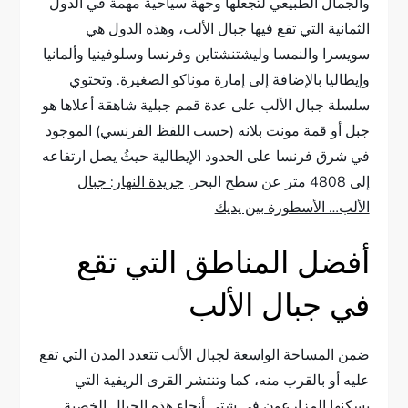
والجمال الطبيعي لتجعلها وجهة سياحية مهمة في الدول
الثمانية التي تقع فيها جبال الألب، وهذه الدول هي
سويسرا والنمسا وليشتنشتاين وفرنسا وسلوفينيا وألمانيا
وإيطاليا بالإضافة إلى إمارة موناكو الصغيرة. وتحتوي
سلسلة جبال الألب على عدة قمم جبلية شاهقة أعلاها هو
جبل أو قمة مونت بلانه (حسب اللفظ الفرنسي) الموجود
في شرق فرنسا على الحدود الإيطالية حيثُ يصل ارتفاعه
إلى 4808 متر عن سطح البحر.
جريدة النهار: جبال
الألب… الأسطورة بين يديك
أفضل المناطق التي تقع
في جبال الألب
ضمن المساحة الواسعة لجبال الألب تتعدد المدن التي تقع
عليه أو بالقرب منه، كما وتنتشر القرى الريفية التي
يسكنها المزارعون في شتى أنحاء هذه الجبال الخصبة.