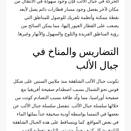
الحركة في جبال الألب فإن وجود سهولة في الانتقال من
مكان لآخر بفضل وجود مسار قطارات دائم يصل لأبعد
نقطة ممكنة وأنظمة تلفريك للوصول للمناطق التي
يصعب على القطار العبور إليها، مما يمكن السائح من
رؤية المناطق الفريدة والثلوج والسهول والأنهار وغيرها.
التضاريس والمناخ في
جبال الألب
تكونت جبال الألب الشاهقة منذ ملايين السنين على شكل
قوس نحو الشمال بسبب اصطدام صفيحة أفريقيا مع
صفيحة أوراسيا، مما ولّد طاقة بسبب التصادم كونت من
خلالها سلسلة جبال الألب. تنفصل سلسلة جبال الألب عن
بعضها في النمسا بواسطة أودية سحيقة جداً يملئها الماء
في بعض المواقع. كما ويتساقط على هذه الجبال الشاهقة
الثلوج بشكل كثيف جداً، وتستمر الثلوج بتغطية القمم