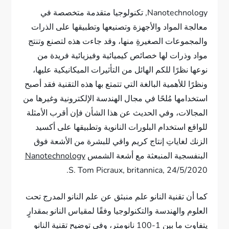
Nanotechnology, تكنولوجيا متقدمة متخصصة في
معالجة المواد والأجهزة وتصنيعها وتطبيقها على الذرات
والمجموعات الصغيرةِ منها، وقد جاءت هذه لتصنع وتنتج
مواد وذرات لها خصائص كيميائية وفيزيائية فريدة من
نوعها نظرًا للكم الهائل من التأثيرات الميكانيكية عليها،
ونظرًا للأهمية البالغة التي تتمتع بها هذه التقنية فقد أصبح
استخدامها مُلحًا في مجال الهندسة الإلكترونية وغيرها من
المجالات، وفي الحديث عن هذا الشأن فإن أقرب الأمثلة
للواقع استخدام البلورات النانوية وتطبيقها على أكسيد
الزنك لغاياتِ إنتاج كريم واقي للبشرة من الأشعة فوق
البنفسجية المنبعثة مع أشعة الشمس
Nanotechnology
S. Tom Picraux, britannica, 24/5/2020.
كما أن تقنية النانو علم منبثق عن علم النانو المدرج تحت
العلوم والهندسة والتكنولوجيا وفقًا لمقياس النانو بمقدارٍ
يتفاوت ما بين 1-100 نانومتر، وفي توضيح تقنية النانو