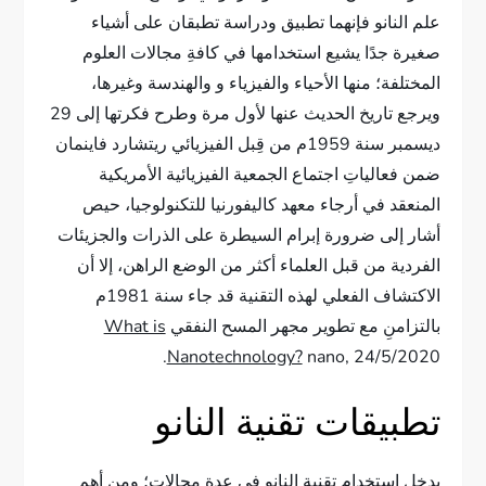
علم النانو فإنهما تطبيق ودراسة تطبقان على أشياء
صغيرة جدًا يشيع استخدامها في كافةِ مجالات العلوم
المختلفة؛ منها الأحياء والفيزياء و والهندسة وغيرها،
ويرجع تاريخ الحديث عنها لأول مرة وطرح فكرتها إلى 29
ديسمبر سنة 1959م من قِبل الفيزيائي ريتشارد فاينمان
ضمن فعالياتِ اجتماع الجمعية الفيزيائية الأمريكية
المنعقد في أرجاء معهد كاليفورنيا للتكنولوجيا، حيص
أشار إلى ضرورة إبرام السيطرة على الذرات والجزيئات
الفردية من قبل العلماء أكثر من الوضع الراهن، إلا أن
الاكتشاف الفعلي لهذه التقنية قد جاء سنة 1981م
بالتزامنِ مع تطوير مجهر المسح النفقي
What is
Nanotechnology?
nano, 24/5/2020.
تطبيقات تقنية النانو
يدخل استخدام تقنية النانو في عدةِ مجالاتٍ؛ ومن أهم