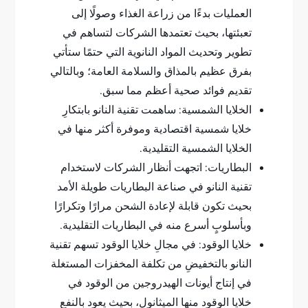
العمليات بدءًا من زراعة الغذاء وصولًا إلى
تعبئتها، بحيث تعتمدها الشركات لتساهم في
تطوير وتحديث المواد النانوية التي حتمًا ستأتي
بفرق عظيم بالمذاق والسلامة العامة؛ وبالتالي
تقديم فوائد صحية أعظم مما سبق.
الخلايا الشمسية: ساهمت تقنية النانو بابتكارِ
خلايا شمسية اقتصادية وموفرة أكثر منها في
الخلايا الشمسية التقليدية.
البطاريات: اتجهت أنظار الشركات لاستخدام
تقنية النانو في صناعة البطاريات طويلة الأمد
بحيث تكون قابلة لإعادة الشحن مرارًا وتكرارًا
وبأسلوبٍ أسرع منه في البطاريات التقليدية.
خلايا الوقود: في مجالِ خلايا الوقود تسهم تقنية
النانو بالتخفيضِ من تكلفة المخفزات المستغلة
في إنتاج أيونات الهيدروجين من الوقود في
خلايا الوقود منها الميثانول، بحيث يعود بالنفعِ