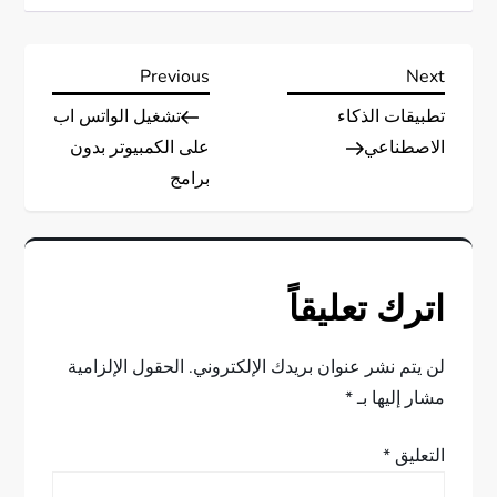
ت
Previous
Next
Previous
Next
Post
Post
تطبيقات الذكاء
تشغيل الواتس اب
ص
الاصطناعي
على الكمبيوتر بدون
فّ
برامج
ح
ا
اترك تعليقاً
ل
لن يتم نشر عنوان بريدك الإلكتروني.
الحقول الإلزامية
م
مشار إليها بـ
*
ق
التعليق
*