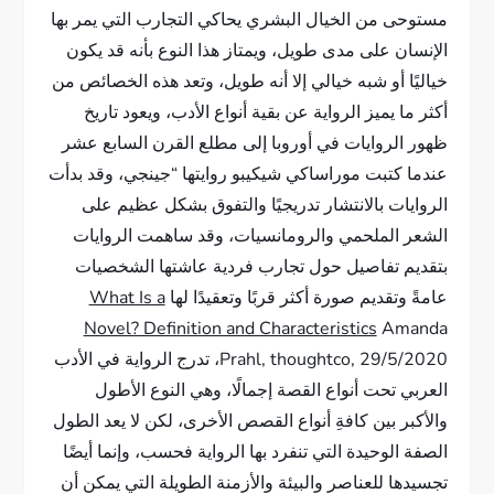
مستوحى من الخيال البشري يحاكي التجارب التي يمر بها
الإنسان على مدى طويل، ويمتاز هذا النوع بأنه قد يكون
خياليًا أو شبه خيالي إلا أنه طويل، وتعد هذه الخصائص من
أكثر ما يميز الرواية عن بقية أنواع الأدب، ويعود تاريخ
ظهور الروايات في أوروبا إلى مطلع القرن السابع عشر
عندما كتبت موراساكي شيكيبو روايتها “جينجي، وقد بدأت
الروايات بالانتشار تدريجيًا والتفوق بشكل عظيم على
الشعر الملحمي والرومانسيات، وقد ساهمت الروايات
بتقديم تفاصيل حول تجارب فردية عاشتها الشخصيات
عامةً وتقديم صورة أكثر قربًا وتعقيدًا لها
What Is a
Novel? Definition and Characteristics
Amanda
Prahl, thoughtco, 29/5/2020، تدرج الرواية في الأدب
العربي تحت أنواع القصة إجمالًا، وهي النوع الأطول
والأكبر بين كافةِ أنواع القصص الأخرى، لكن لا يعد الطول
الصفة الوحيدة التي تنفرد بها الرواية فحسب، وإنما أيضًا
تجسيدها للعناصر والبيئة والأزمنة الطويلة التي يمكن أن