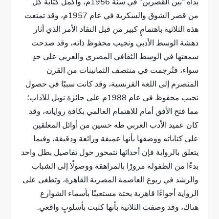
يداه “بين القصرين” في سنة 1956م، وأكمل كتابة كل
من قصر الشوق والسكرية في عام 1957م، وقد تمتعت
هذه الثلاثية باهتمامٍ كبير من قبل النقاد الأمر الذي أثار
دهشة الوسط الأدبي ونجيب محفوظ ذاته، وقد صدحت
سمعتها في الوسط الثقافي المصري والعربي على حدِ
سواء، فتُرجمت في منتصف الثمانينات من القرن
المنصرم إلى اللغة الفرنسية، وقد كانت سببًا في حصول
نجيب محفوظ في عام 1988م على جائزة نوبل للآداب؛
مما فتح الأفق أمام للاهتمام العالمي بكافةِ رواياته، وقد
كان عميد الأدب العربي طه حسين من أوائل المعلقين
على كتاباته ووصفها بأنها عميقة ورائعة ودقيقة، وفيما
يتعلق بالرواية فإن أحداثها تتمحور حول تفاصيل بطل واحد
بدءًا من الطفولة مرورًا بالمراهقة ووصولًا إلى الشباب
والرشد في ربوع العاصمة المصرية القاهرة، وتطغى على
الرواية أجواءًا قاهرية بحتة مستعينًا بأسماء الشوارع
هناك، وقد وصفت الثلاثية بأنها كتبت بأسلوبٍ واقعي.