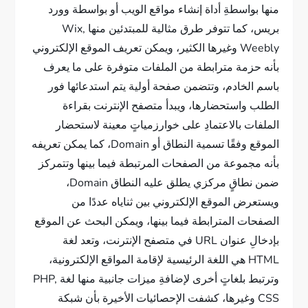
منها بواسطةِ أداة إنشاء مواقع الويب أو بواسطة وورد
بريس، كما تتوفر طرق مثالية للمبتدئين منها Wix,
Weebly وغيرها الكثير، ويمكن تعريف الموقع الإلكتروني
بأنه حزمة مترابطة من الملفات متوفرة على ما يعرف
باسم الخادم، وتتضمن صفحة أولية يتم استدعائها فور
الطلب واستحضارها، ويبدأ متصفح الإنترنت بقراءة
الملفات بالاعتمادِ على خوارزمياتٍ معينة لاستحضار
الموقع وفقًا تسمية النطاق أو Domain، كما يمكن تعريفه
بأنه مجموعة من الصفحات المرتبطة فيما بينها وتتمركز
ضمن نطاقٍ مركزي يطلق عليه النطاق Domain،
ويستعرض الموقع الإلكتروني بين ثناياه عددًا من
الصفحات المترابطة فيما بينها، ويمكن البحث عن الموقع
بإدخالِ عنوان URL في متصفح الإنترنت، وتعد لغة
HTML هي اللغة الرئيسية لإقامة المواقع الإلكترونية،
وترتبط بلغاتٍ أخرى لإضافةِ ميزات جانبية منها لغة PHP,
CSS وغيرها، كشفت الإحصائيات الأخيرة بأن شبكة