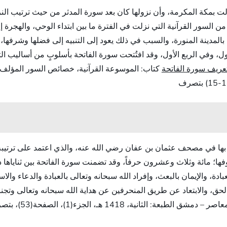
زلت بمكة المكرمة، وأن نزولها كان بعد سورة المدثر من حيث ترتيب النز
سور القرآنية التي نزلت في الفترة ما بين ابتداء الوحي، والهجرة إلى
 بالمدينة المنورة، والسبب في ذلك يعود إلى التنبيه إلى فضلها وشر
، وفي الربع الأول، وقد افتُتحت سورة الفاتحة بأسلوبٍ من أساليب الثنا
عريف سورة الفاتحة
كتاب: الموسوعة القرآنية، خصائص السور المؤلف: 
ُتِح بها في مصحف عثمان بن عفان رضي الله عنه، والذي اعتمد على ترتيبه،
؛ مائة وثلاث وعشرون حرفاً، وقد تضمنت سورة الفاتحة بين ثناياها 
دة، والإيمان بالبعث، وإفراد الله سبحانه وتعالى بالعبادة والدعاء والا
حق، والابتعاد عن طريق المنحرفين عن هداية الله سبحانه وتعالى وتجنبه
نية، 1418 هـ، الجزء(1)، الصفحة(53)، بتصرف.