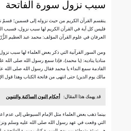
سبب نزول سورة الفاتحة
ينقسم القرآن الكريم من حيث نزوله إلى قسمين؛ قسمٌ نزل ا
فليس كل آية في القرآن الكريم لها سبب نزول، فسبب النزول ع
العرفان في علوم القرآن المؤلف: محمد عبد العظيم الزُّرْقاني (المتوفى: 1367هـ) الناشر: مطبعة عيسى البابي الحلبي وشركاه الطبعة: 
ومن السور القرآنية التي ذكر بعض العلماء لها سبب نزول
مناديا يناديه: (يا محمد)، فإذا سمع رسول الله صلى الله 
القادمة سمع النداء يا محمد فقال رسول الله صلى الله علي
مالك يوم الدين) حتى انتهى من فاتحة الكتاب وهذا قول ا
قد يهمك هذا المقال:
أحكام النون الساكنة والتنوين
بينما ذهب بعض العلماء مثل الإمام السيوطي إلى عدم اعتبا
التي وقعت في عهد رسول الله صلى الله عليه وسلم ونزل بشأ
هي تهيِئة وتوطئة بين يدي السورة.كتاب سورة الفاتحة دراسة م