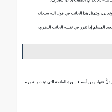
تعالى، ويتمثل هذا الجانب في قول الله سبحانه
تطبيقي؛ يتمثل هذا الجانب في قول الله سبحانه وتعالى: (إِيَّاكَ نَعْبُدُ وَإِيَّاكَ نَسْتَعِينُ)سورة الفاتحة آية (5)، فالعبد المسلم إذا تقرر في نفسه الجانب النظري،
لُّ عنها، ومن أسماء سورة الفاتحة التي ثبتت بالنص ما