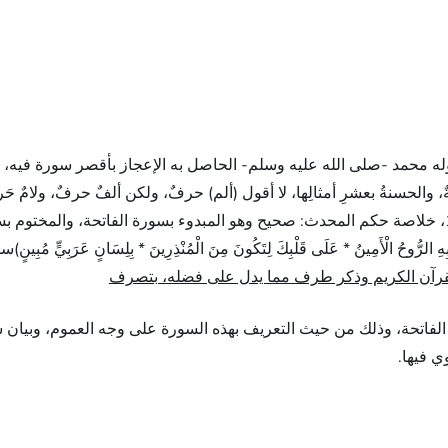
له محمد -صلى الله عليه وسلم- الحاصل به الإعجاز بأقصر سورة فيه، وال
، والحسنةُ بعشرِ أمثالِها، لا أقول (ألم) حرفٌ، ولكن ألفٌ حرفٌ، ولامٌ 
الألباني، المصدر: صحيح الترغيب الصفحة أو الرقم: 1416، خلاصة حكم المحدث: صحيح وهو المبدوء بسو
لقرآن الكريم وذكر طرف مما يدل على فضله، بتصرف
الفاتحة، وذلك من حيث التعريف بهذه السورة على وجه العموم، وبيان
ي فيها.