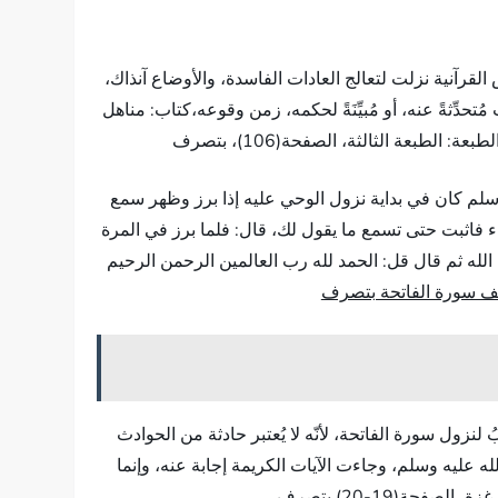
لقرآنية نزلت لتعالج العادات الفاسدة، والأوضاع آنذاك،
حدِّثةً عنه، أو مُبيِّنَةً لحكمه، زمن وقوعه،كتاب: مناهل
وسلم كان في بداية نزول الوحي عليه إذا برز وظهر سمع
اء فاثبت حتى تسمع ما يقول لك، قال: فلما برز في المرة
 الله ثم قال قل: الحمد لله رب العالمين الرحمن الرحيم
يف سورة الفاتحة بتصرف
زول سورة الفاتحة، لأنّه لا يُعتبر حادثة من الحوادث
ه عليه وسلم، وجاءت الآيات الكريمة إجابة عنه، وإنما
(19-20) بتصرف.