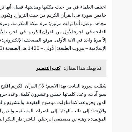
اختلف العلماء في من حيث مكيّتها ومدنيتها، فقيل: أنها ن
خامس سورة في القرآن الكريم من حيث النزول، وتكون من ال
مجاهد، وقيل: أنها نزلت مرتين؛ مرة بمكة المكرمة، ومرة
الفاتحة في الجزء الأول من القرآن الكريم، في الحزب الأول
إلاّ مرةً واحد في الآية الأولى.
موقع المصحف الإلكتروني: ت
الإسلامية – بيروت الطبعة: الأولى – 1420 هـ، الصفحة (13-15) بتصرف
قد يهمك هذا المقال:
كتب التفسير
سُمِّيت سورة الفاتحة بهذا الاسم؛ لأنّ القرآن الكريم افت
سبع آيات، وعدد كلماتها خمس وعشرون كلمة، وعدد حروفها
الدين وفروعه، كما تناولت موضوع العقيدة، والتشريع والعبا
والإرشاد إلى طلب الهداية إلى الصراط المستقيم والدين ال
المؤلف: د وهبة بن مصطفى الزحيلي الناشر: دار الفكر المعاصر – دمشق الطبعة: الثا