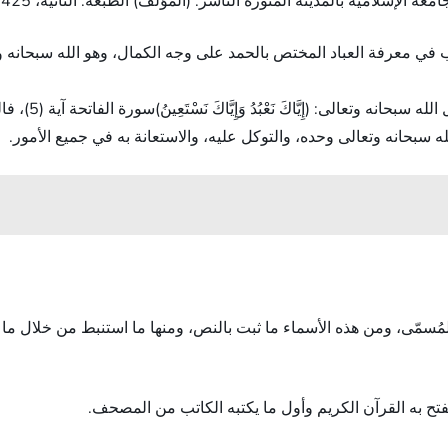
ينة المنورة الناشر: (المؤلف) الطبعة: الثانية، 1425 هـ – 2005 م، الصفحة(76)، بتصرف.
 في معرفة العباد المختص بالحمد على وجه الكمال، وهو الله سبحانه و
الجانب العملي ال
 سبحانه وتعالى وحده، والتوكل عليه، والاستعانة به في جميع الأمور.
ُسمّى، ومن هذه الأسماء ما ثبت بالنص، ومنها ما استنبط من خلال ما يد
يفتح به القرآن الكريم وأول ما يكتبه الكاتب من المصحف.