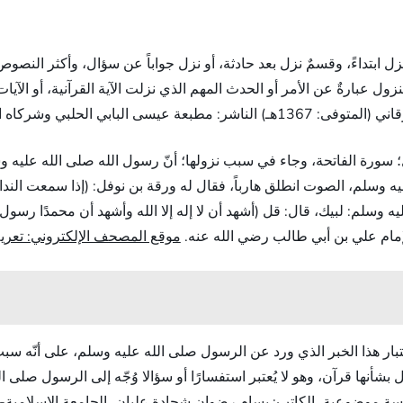
بتداءً، وقسمٌ نزل بعد حادثة، أو نزل جواباً عن سؤال، وأكثر النصوص ا
بارةٌ عن الأمر أو الحدث المهم الذي نزلت الآية القرآنية، أو الآيات مُت
الطبعة الثالثة، الصفحة(106)، بتصرف
؛ سورة الفاتحة، وجاء في سبب نزولها؛ أنّ رسول الله صلى الله عليه 
عليه وسلم، الصوت انطلق هارباً، فقال له ورقة بن نوفل: (إذا سمعت الند
ه وسلم: لبيك، قال: قل (أشهد أن لا إله إلا الله وأشهد أن محمدًا رسول
لإمام علي بن أبي طالب رضي الله عنه.
موقع المصحف الإلكتروني: تعر
ر هذا الخبر الذي ورد عن الرسول صلى الله عليه وسلم، على أنّه سببُ لن
نها قرآن، وهو لا يُعتبر استفسارًا أو سؤالا وُجّه إلى الرسول صلى الل
وضوعية، الكاتب: بسام رضوان شحادة عليان، الجامعة الإسلامية- غزة، الصفحة