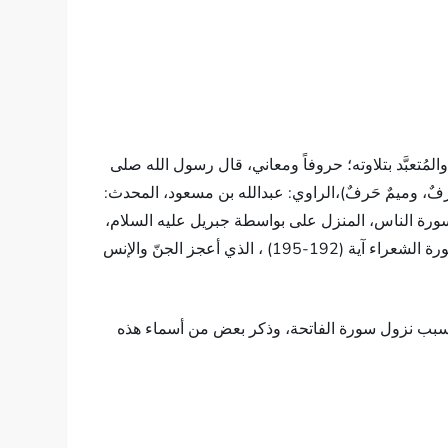
مُتعبَّد بتلاوته؛ حروفاً ومعاني، قال رسول الله صلى
حَرفٌ، وميمٌ حَرفٌ)،الراوي: عبدالله بن مسعود، المحدث:
رة الفاتحة، والمختوم بسورة الناس، المنزل على بواسطة جبريل عليه السلام،
قال الله سبحانه وتعالى: (وَإِنَّهُ لَتَنْزِيلُ رَبِّ الْعَالَمِينَ * نَزَلَ بِهِ الرُّوحُ الْأَمِينُ * عَلَى قَلْبِكَ لِتَكُونَ مِنَ الْمُنْذِرِينَ * بِلِسَانٍ عَرَبِيٍّ مُبِينٍ)سورة الشعراء آية (192-195) ، الذي أعجز الجنّ والإنس
 سبب نزول سورة الفاتحة، وذكر بعض من أسماء هذه