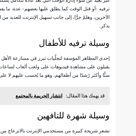
غير بعيد عن سوء إدارة الوقت التي تعد عادة تتكامل بشكل
ترفيه -أو قتل الوقت كما يطلق عليها بعضهم- عدة، ما يفس
الآخرين، وهلمّ جرًّا، إلى جانب تسهيل الإنترنت للعديد من
يذكر.
وسيلة ترفيه للأطفال
إحدى المظاهر المؤسفة لتجلّيات تبرز في مسارعة الأهل لإ
يقبلون على مشاهدة فيديوهات على ولعب ألعاب لساعات، وه
سنًّا وأكثر رُشدًا من أطفالهم، وهو ما يُحسب عليهم لا على
قد يهمك هذا المقال:
انتشار الجريمة بالمجتمع
وسيلة شهرة للتافهين
تشعر شريحة كبيرة من مستخدمي الإنترنت بالانزعاج من ش