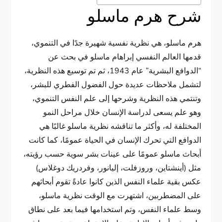
شرح هرم ماسلو
هرم ماسلو، هي نظرية نفسية شهيرة جدًا في التنموي،
قدمها العالم النفسي إبراهام ماسلو في بحث عن
“الدوافع البشرية” عام 1943، ثم تم توسيع هذه النظرية،
لتشمل ملاحظات عديدة حول الفضول الفطري للبشر،
وتنتمي هذه النظرية وشرحها إلى علم النفس التنموي،
وهو علم يسعى لدراسة الإنسان خلال مراحل النمو
المختلفة له، وأكثر ما تناقشه نظرية ماسلو غالبًا هي
الدوافع التي تحرك الإنسان في الحياة عمومًا، كما كانت
أبحاث ماسلو عمومًا على عينات بشر سوية حسب رؤيته،
مثل (أينشتاين، وروزفلت، إليانور، وفردريك دوغلاس)
عكس بقية علماء النفس الذين كانوا عادةً تقوم أبحاثهم
على المضطربين، اشتهرت مع الوقت نظرية ماسلو،
وسط علماء النفس، وتم استخدامها فيما بعد على نطاق