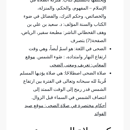
ويختتمها بالتسليم.كتاب: منزلة الصلاة في
الإسلام – المفهوم، والحكم، والمنزلة،
والخصائص، وحكم الترك، والفضائل في ضوء
الكتاب والسنة المؤلف: د. سعيد بن علي بن
وهف القحطاني الناشر: مطبعة سفير، الرياض،
الصفحة(7) بتصرف
الضحى في اللغة: هو اسمٌ أيضاً، وهي وقت
ارتفاع النهار وامتداده، : ضَوء الشمس.
موقع
المعاني: تعريف ومعنى الضحى
صلاة الضحى اصطلاحًا: هي صلاة يؤديها المسلم
قُربةً لله سبحانه وتعالى في الفترة بين ارتفاع
الشمس قدر رمح إلى الوقت الممتد إلى
انتصاف الشمس في السماء قبل الزوال.
أحكام مختصرة في صلاة الضحى: موقع صيد
الفوائد