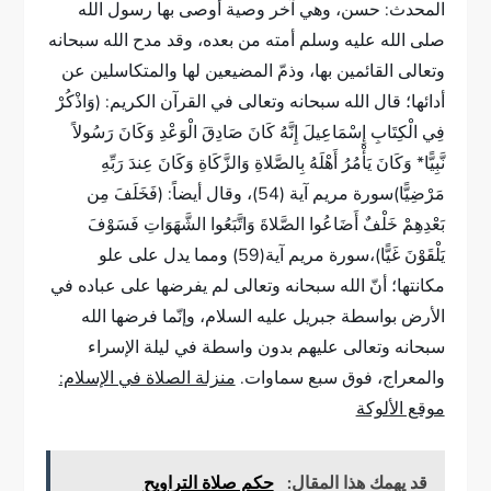
المحدث: حسن، وهي آخر وصية أوصى بها رسول الله
صلى الله عليه وسلم أمته من بعده، وقد مدح الله سبحانه
وتعالى القائمين بها، وذمّ المضيعين لها والمتكاسلين عن
أدائها؛ قال الله سبحانه وتعالى في القرآن الكريم: (وَاذْكُرْ
فِي الْكِتَابِ إِسْمَاعِيلَ إِنَّهُ كَانَ صَادِقَ الْوَعْدِ وَكَانَ رَسُولاً
نَّبِيًّا* وَكَانَ يَأْمُرُ أَهْلَهُ بِالصَّلاةِ وَالزَّكَاةِ وَكَانَ عِندَ رَبِّهِ
مَرْضِيًّا)سورة مريم آية (54)، وقال أيضاً: (فَخَلَفَ مِن
بَعْدِهِمْ خَلْفٌ أَضَاعُوا الصَّلاةَ وَاتَّبَعُوا الشَّهَوَاتِ فَسَوْفَ
يَلْقَوْنَ غَيًّا)،سورة مريم آية(59) ومما يدل على علو
مكانتها؛ أنّ الله سبحانه وتعالى لم يفرضها على عباده في
الأرض بواسطة جبريل عليه السلام، وإنّما فرضها الله
سبحانه وتعالى عليهم بدون واسطة في ليلة الإسراء
والمعراج، فوق سبع سماوات.
منزلة الصلاة في الإسلام:
موقع الألوكة
قد يهمك هذا المقال:
حكم صلاة التراويح