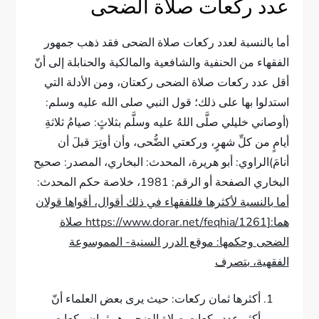
عدد ركعات صلاة الضحى
أما بالنسبة لعدد ركعات صلاة الضحى فقد ذهب جمهور
الفقهاء من الحنفية والشافعية والمالكية والحنابلة إلى أنّ
أقل عدد ركعات صلاة الضحى ركعتان، ومن الأدلة التي
استدلوا بها على ذلك؛ قول النبي صلى الله عليه وسلم:
(أوصاني خليلي صلَّى اللهُ عليه وسلَّم بثلاثٍ: صيامُ ثلاثةِ
أيامٍ من كلِّ شهرٍ، وركعتي الضُّحى، وأن أوتِرَ قبلَ أن
أنامَ)الراوي: أبو هريرة، المحدث: البخاري، المصدر: صحيح
البخاري الصفحة أو الرقم: 1981، خلاصة حكم المحدث:
أما بالنسبة لأكثرها فللفقهاء في ذلك أقوال، أقواها قولان
هما:[https://www.dorar.net/feqhia/1261 صلاة
الضحى وحكمها: موقع الدرر السنية- المموسوعة
الفقهية، بتصرف
أكثرها ثمان ركعات: حيث يرى بعض العلماء أنّ