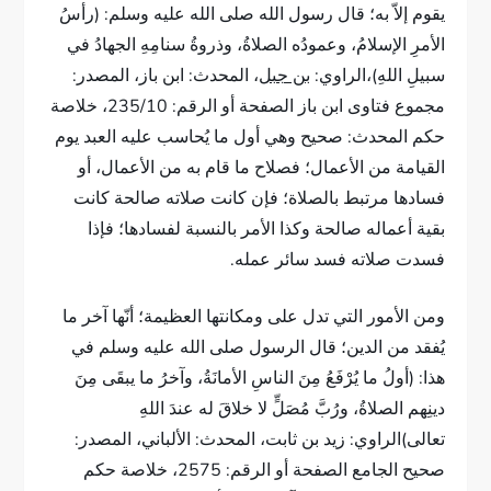
يقوم إلاّ به؛ قال رسول الله صلى الله عليه وسلم: (رأسُ
الأمرِ الإسلامُ، وعمودُه الصلاةُ، وذروةُ سنامِهِ الجهادُ في
سبيلِ اللهِ)،الراوي:
بن جبل
، المحدث: ابن باز، المصدر:
مجموع فتاوى ابن باز الصفحة أو الرقم: 235/10، خلاصة
حكم المحدث: صحيح وهي أول ما يُحاسب عليه العبد يوم
القيامة من الأعمال؛ فصلاح ما قام به من الأعمال، أو
فسادها مرتبط بالصلاة؛ فإن كانت صلاته صالحة كانت
بقية أعماله صالحة وكذا الأمر بالنسبة لفسادها؛ فإذا
فسدت صلاته فسد سائر عمله.
ومن الأمور التي تدل على ومكانتها العظيمة؛ أنّها آخر ما
يُفقد من الدين؛ قال الرسول صلى الله عليه وسلم في
هذا: (أولُ ما يُرْفَعُ مِنَ الناسِ الأمانَةُ، وآخرُ ما يبقَى مِنَ
دينِهم الصلاةُ، ورُبَّ مُصَلٍّ لا خلاقَ له عندَ اللهِ
تعالى)الراوي: زيد بن ثابت، المحدث: الألباني، المصدر:
صحيح الجامع الصفحة أو الرقم: 2575، خلاصة حكم