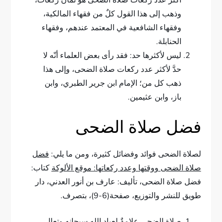
أكثر عدد ركعات صلاة الضحى هو ثمان ركعات،
وذهب إلى هذا القول كلٌ من فقهاء المالكية،
وفقهاء الشافعية في المعتمد عندهم، وفقهاء
الحنابلة.
ليس لأكثرها حد: فقد رأى بعض العلماء أنّه لا
حدَّ لأكثر عدد ركعات صلاة الضحى، وإلى هذا
ذهب كل من؛ الإمام ابن جرير الطبري، وابن
باز، وابن عثيمين.
فضل صلاة الضحى
لصلاة الضحى فوائد وفضائل كثيرة، ومن ما يلي:
فضل
صلاة الضحى ووقتها وعدد ركعاتها: موقع الألوكة
كتاب:
فضل صلاة الضحى، تأليف: عارف بن أنور العدني، دار
طويق للنشر والتوزيع، صفحة(6-9)، بتصرف.
صلاة الضحى علامةٌ لعباد الله سبحانه وتعالى