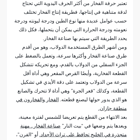
تعتبر حرفة الفخار من أكثر الحرف اليدوية التي تحتاج
لدقة متناهية في إنتاجها، فطريقة إنتاج الفخار تختلف
حسب عوامل عديدة منها نوع الطين ودرجة ليونته ودرجة
نعومته ودرجة الحرارة التي يمكن أن يتحملها، فكل ذلك
يحدد الطريقة التي سيتم بها صناعة الفخار.
ومن أشهر الطرق المستخدمة الدولاب، وهو من أقدم
طرق صناعة الفخار وأكثرها سرعة، وتعمل بالضغط على
الجزء السفلي من الدولاب بالقدم، ومع تحريكه تتشكل
القطعة الفخارية، وأيضًا القرص المقعر وهي أداة أقل
سرعة من الدولاب وتعتمد على دقة الأيدي في تشكيل
القطعة، وكذلك “قعر الجرة” وهي أداة لا تتحرك والصانع
هو الذي يدور حولها ليصنع قطعته.
الفخار والفخارون في
منطقة جازان.
بعد الانتهاء من القطع يتم تعريضا للشمس لفترة معينة،
وبعدها يتم وضعها في “بيت النار”
صناعة الفخار.. مهنة
متجذرة في الخليج تحافظ على تراث الأجداد.
أو “الفرن”،