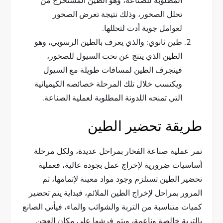
المطلوبة للصناعة، وهو الطين المستخرج من
تحلل الصخور، وذلك نتيجة تعرض الصخور
لعوامل جوية أدت لتحللها.
طين ثانوي: والذي يعرف بالطين الرسوبي، وهو
الطين الذي ينتج عن نحت السيول للصخور،
فينجرف الطين لمسافات طويلة مع السيول
ويكتسب خلال تلك المرحلة خصائصه الكيميائية
التي تمنحه اللدونة المطلوبة لعملية الصناعة.
طريقة تحضير الطين
تمر عملية صناعة الفخار بمراحل عديدة، ولكل مرحلة
أساسيات ضرورية لإخراج عمل بجودة عالية، فعملية
تحضير الطين تستلزم وجود مواد معينة لإتمامها، ثم
المرور بمراحل لإخراج الطين الملائم، فبداية يتم تحضير
كميات متناسبة من التربة والشوائب والماء، فيأتي الصانع
بالتربة خالصة وناعمة، ويتم فرشها على مكان العجن