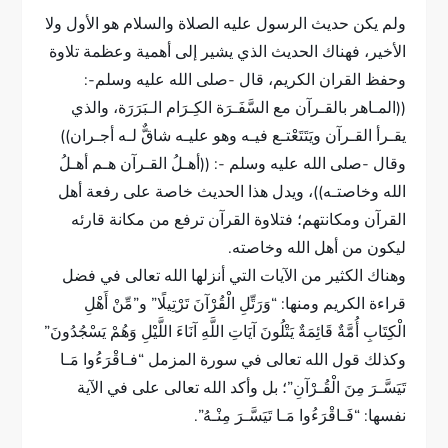
ولم يكن حديث الرسول عليه الصلاة والسلام هو الأول ولا
الأخير، فهناك الحديث الذي يشير إلى أهمية وعظمة تلاوة
وحفظ القران الكريم، قال -صلى الله عليه وسلم-:
((المـاهر بالقـرآن مع السَّفَـرَة الكِـرَام الـبَرَرَة، والذي
يقـرأ القـرآن ويَتَتَعْتـع فيـه وهو عليـه شاقٌّ لـه أجـران))
وقال -صلى الله عليه وسلم -: ((أهـلُ القـرآن هـم أهـلُ
الله وخاصتـه))، ويدل هذا الحديث خاصة على رفعة أهل
القرآن ومكانتهم؛ فتلاوة القرآن ترفع من مكانة قارئه
ليكون من أهل الله وخاصته.
وهناك الكثير من الآيات التي أنزلها الله تعالى في فضل
قراءة الكريم ومنها: “وَرَتِّلِ الْقُرْآنَ تَرْتِيلًا” و”مِّنْ أَهْلِ
الْكِتَابِ أُمَّةٌ قَائِمَةٌ يَتْلُونَ آيَاتِ اللَّهِ آنَاءَ اللَّيْلِ وَهُمْ يَسْجُدُونَ”
وكذلك قول الله تعالى في سورة المزمل “فـاقْرَءُوا مَـا
تَيَسَّـرَ مِنَ الْقُـرْآنِ”؛ بل وأكد الله تعالى على في الآية
نفسها: “فَـاقْرَءُوا مَـا تَيَسَّـرَ مِنْـهُ”.