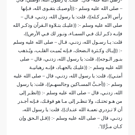
-رضي الله عنه- قال: “قلت: يا رسول الله، أوصني، قال
– صلى الله عليه وسلم -:((أوصيـك بتقـوى الله، فـإنها
رأس الأمـر كـله))، قلت: يا رسول الله، زدنـي، قـال –
صلى الله عليه وسلم -: ((عليـك بتـلاوة الـقرآن وذكـر الله
فإنـه ذكـر لـك فـي السمـاء، ونـور لك فـي الأرض))،
قلت: يـا رسـول الله، زدنـي، قـال – صلى الله عليه وسلم
-: ((إيـاك وكـثرة الـضحك، فـإنه يُميـت القلـب، ويُـذهب
بنـور الـوجه))، قلت: يا رسول الله، زدنـي، قال – صلى
الله عليه وسلم -: ((عليـك بالجهـاد، فإنـه رهبانيـة
أمتـي))، قلت: يا رسول الله، زدنـي، قال – صلى الله عليه
وسلم -: ((أحـبَّ المسـاكين وجالسهـم))، قلت: يا رسول
الله، زدنـي، قال – صلى الله عليه وسلم -: ((انظـر إلى
من هـو تحتـك، ولا تنظـر إلى مـا هو فوقـك، فـإنه أجـدر
أن لا تـزدري نعمـة الله عنـدك))، قلت: يا رسول الله،
زدنـي، قال – صلى الله عليه وسلم -: ((قـل الـحق وإن
كـان مـرًّا))”.