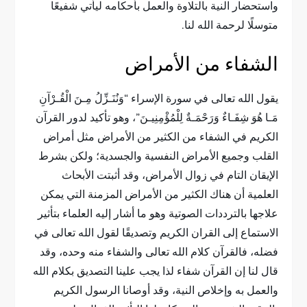
واستحضار النية بالتلاوة والعمل بأحكامه ليأتي شفيعًا
متوسلًا لرحمة الله لنا.
الشفاء من الأمراض
يقول الله تعالى في سورة الإسراء “وَنُنَـزِّلُ مِـنَ الْقُـرْآنِ
مَـا هُوَ شِفَـاءٌ وَرَحْمَـةٌ لِلْمُؤْمِنِيـنَ”، وهو تأكيد لدور القرآن
الكريم في الشفاء من الكثير من الأمراض مثل أمراض
القلب وجميع الأمراض النفسية والجسدية؛ ولكن بشرط
الإيقان التام في زوال الأمراض، وقد أثبتت الأبحاث
العلمية أن هناك الكثير من الأمراض المزمنة التي يمكن
علاجها بالترددات الصوتية وهو ما أشار إليه العلماء بتأثير
الاستماع إلى القران الكريم وتصديقًا لقول الله تعالى في
فضله، فالقرآن كلام الله تعالى والشفاء منه وحده، وقد
قال لنا إن القرآن شفاء لذا يجب علينا التصديق بكلام الله
والعمل به وإخلاص النية، وقد أوصانا الرسول الكريم