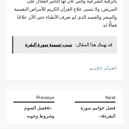
بالرقية الشرعية والتي كان لها التأثير الفعال على
المريض، ولا ننسى علاج القرآن الكريم للأمراض النفسية
والسحر والحسد الذى لم تعرف الأطباء حتى الآن علاجًا
فعالًّا له.
قد يهمك هذا المقال:
سبب تسمية سورة البقرة
القرآن الكريم
ت
Previous
Next
Previous
Next
Post
Post
فضل خواتيم سورة
فضل الصوم
ص
البقرة
وشروط وجوبه
فّ