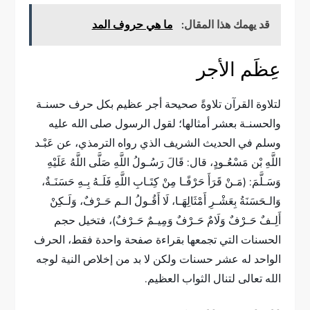
قد يهمك هذا المقال:
ما هي حروف المد
عِظَم الأجر
لتلاوة القرآن تلاوةً صحيحة أجر عظيم بكل حرف حسنـة
والحسنـة بعشر أمثالها؛ لقول الرسول صلى الله عليه
وسلم في الحديث الشريف الذي رواه الترمذي، عن عَبْـد
اللَّهِ بْن مَسْعُـودٍ، قال: قَالَ رَسُـولُ اللَّهِ صَلَّى اللَّهُ عَلَيْهِ
وَسَـلَّمَ: (مَـنْ قَرَأَ حَرْفًـا مِنْ كِتَـابِ اللَّهِ فَلَـهُ بِـهِ حَسَنَـةٌ،
وَالـحَسَنَةُ بِعَشْـرِ أَمْثَالِهَـا، لَا أَقُـولُ الـم حَـرْفٌ، وَلَـكِنْ
أَلِـفٌ حَـرْفٌ وَلَامٌ حَـرْفٌ وَمِيـمٌ حَـرْفٌ)، فتخيل حجم
الحسنات التي تجمعها بقراءة صفحة واحدة فقط، الحرف
الواحد له عشر حسنات ولكن لا بد من إخلاص النية لوجه
الله تعالى لتنال الثواب العظيم.