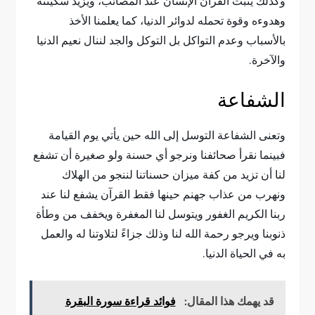
وكذلك يثبت القرآنُ الإنسانَ عند المصائب، ويزيد سكينته
وهدوءه وقوة تحمله لدوائر الدنيا، كما يعلمنا الأخذ
بالأسباب وعدم التواكل بل التوكل والجد لننال نعيم الدنيا
والآخرة.
الشفاعة
وتعنى الشفاعة التوسل إلى الله حين يأتي يوم القيامة
فبينما نقرأ صحائفنا ونرجو أي حسنة ولو صغيرة أن تشفع
لنا أن تزيد من كفة ميزان حسناتنا لننجو من الهلاك
ونهرب من عذاب جهنم حينها فقط القرآن يشفع لنا عند
ربنا الكريم الغفور ويتوسل لنا المغفرة ويخفف من وطأة
ذنوبنا ويرجو رحمة الله لنا وذلك جزاءً لتلاوتنا له والعمل
به في الحياة الدنيا.
قد يهمك هذا المقال:
فوائد قراءة سورة البقرة