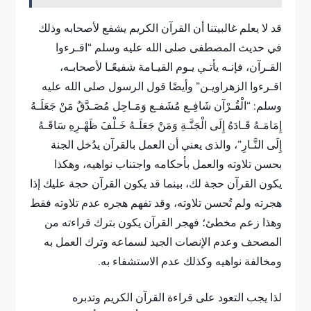
قد لا يعلم غالبيتنا أن القرآن الكريم يشفع لأصحابه وذلك
في حديث المصطفى صلى الله عليه وسلم “اقـرءوا
القـرآن، فإنـه يأتـي يـوم القيـامة شفيعًـا لأصحابـه،
اقـرءوا الزهراويـن” وأيضًا قول الرسول صلى الله عليه
وسلم: “الْقُـرْآن شَافِـع مُشَفـع وَمَـاحِل مُصَـدَّقٌ مَنْ جَعَلَـهُ
إِمَامَـهُ قَـادَهُ إِلَى الْجَنَّـةِ وَمَنْ جَعَلَـهُ خَـلْفَ ظَهْـرِهِ سَاقَـهُ
إِلَى النَّـارِ”، والذى يعني أن العمل بالقرآن يدُخل الجنة
بحسن تلاوته والعمل بأحكامه واجتناب نواهيه، وهكذا
يكون القرآن حجة لك، بينما قد يكون القرآن حجة عليك إذا
هجرته ولم تُحسن تلاوته، وقد تفهم هجره عدم تلاوته فقط
وهذا زعم مخطئ؛ فهجر القرآن يكون بترك قراءته من
المصحف وعدم الإنصات الجيد لسماعه وترك العمل به
ومخالفة نواهيه وكذلك عدم الاستشفاء به.
لذا يجب التعود على قراءة القرآن الكريم وتدبره