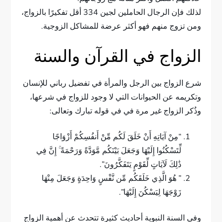
لذلك فإن الرجال الحاملين لجين 334 أقل تفكيرًا بالزواج،
ومن تزوج منهم فهو أكثر عرضة للمشاكل الزوجية.
الزواج في القرآن والسنة
شرع الزواج بين الرجل والمرأة في تفضيل رباني للإنسان
وتكريمه عن الحيوانات التي لا وجود للزواج في شرعها،
وذُكر الزواج غير مرة في في قوله تبارك وتعالى:
“مِنْ آيَاتِهِ أَنْ خَلَقَ لَكُم مِّنْ أَنفُسِكُمْ أَزْوَاجًا
لِّتَسْكُنُوا إِلَيْهَا وَجَعَلَ بَيْنَكُم مَّوَدَّةً وَرَحْمَةً ۚ إِنَّ فِي
ذَٰلِكَ لَآيَاتٍ لِّقَوْمٍ يَتَفَكَّرُونَ”.
” هُوَ الَّذِي خَلَقَكُم مِّن نَّفْسٍ وَاحِدَةٍ وَجَعَلَ مِنْهَا
زَوْجَهَا لِيَسْكُنَ إِلَيْهَا”.
وفي السنة النبوية أحاديث كثيرة تتحدث عن أهمية الزواج