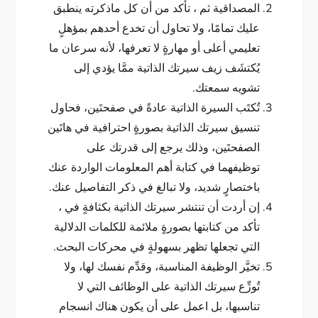
المصداقية ثم ، تأكد من أن كل ماذكرته ينطبق
عليك تمامًا، ولا تحاول أن تخدع أحدهم بمؤهلٍ
تعليمي أعلى أو مهارةٍ لا تعرفها، لأنه سرعان ما
يُكتشَف زيف سيرتك الذاتية ممَّا يؤدي إلى
تشويه سمعتك.
تُكتَب السيرة الذاتية عادةً في صفحتَين، فحاول
تنسيق سيرتك الذاتية بصورةٍ احترافية في هاتَين
الصفحتَين، وذلك يرجع إلى قدرتك على
توظيفهما في كتابة أهم المعلومات الواردة عنك
باختصارٍ شديد، ولا تبالغ في ذكر التفاصيل عنك.
إن أردت أن تنتشر سيرتك الذاتية بكثافةٍ في ،
تأكد من كتابتها بصورةٍ ملائمة للكلمات الدلالية
التي تجعلها تظهر بسهولةٍ في محركات البحث.
تخيَّر الوظيفة المناسبة، وقدِّم نفسك لها، ولا
تُوزِّع سيرتك الذاتية على الوظائف التي لا
تناسبها، بل اعمل على أن يكون هناك انسجام