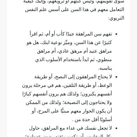
سوى تقويمهم، وليس كبتهم أو ترويعهم، وإليك كيفية
التعامل معهم في هذا السن على أسس علم النفس
التربوي:
تفهم سن المراهقة جيدًا كأب أو أم، ثم اقرأ
كثيرًا عن هذا السن، وميِّز نوعية ابنك، هل هو
مراهق عنيد أم مرهق عادي، أم مراهق
منطوي، ثم ابدأ باستخدام الأسلوب الذي
يناسبه.
لا يحتاج المراهقون إلى النصح، أو طريقة
الوعظ، أو طريقة التلقين، هم في مرحلة يرون
أنفسهم يكبرون؛ ولذلك هم يرون أنفسهم كبارًا
ولا يحتاجون إلى النصيحة؛ ولذلك من الممكن
أن يكون الحوار معهم مبنيًّا على المرح، أو
أسلوبًا أقل حدة من .
لا تجعل نفسك في عداء مع المراهق، حاول
بكل المقاييس أن تكسب ثقته، بدون عدوانية؛