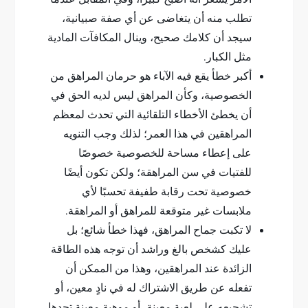
تطلب منه أن يتغاضى عن أي صفة صبيانية،
سيجد أن كلامك صحيح، وينال المكافآت المادية
مثل الكبار.
أكبر خطأ يقع فيه الآباء هو حرمان المراهق من
الخصوصية، وكأن المراهق ليس لديه الحق في
أن يخطئ الأخطاء التلقائية التي تحدث لمعظم
المراهقين في هذا العمر؛ لذلك وجب التنويه
على إعطاء مساحة للخصوصية خصوصًا
للفتيات في سن المراهقة؛ ولكن تكون أيضًا
خصوصية تحت رقابة طفيفة تحسبًا لأي
ملابسات غير متوقعة للمراهق أو المراهقة.
لا تكبت جماح المراهق، فهذا خطأ شائع؛ بل
عليك كشخص بالغ وراشد أن توجه هذه الطاقة
الزائدة عند المراهقين، وهذا من الممكن أن
تفعله عن طريق الاشتراك له في نادٍ معين، أو
تشجيعه على لعبة معينة، أو موهبة معينة تجدها