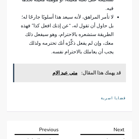
فيه.
لا تأمر المراهق، لأنه سيعد هذا أسلوبًا جارحًا له؛
بل حاول أن تقول له، “عن إذنك افعل كذا” فهذه
الطريقة ستشعره بالاحترام، وهو سيفعل ذلك
معك، وإن لم يفعل ذكِّرْه أنك تحترمه ولذلك
يجب أن يعاملك بالاحترام نفسه.
قد يهمك هذا المقال:
متى عيد الام
قضايا اسرية
ت
Previous
Next
Previous
Next
Post
Post