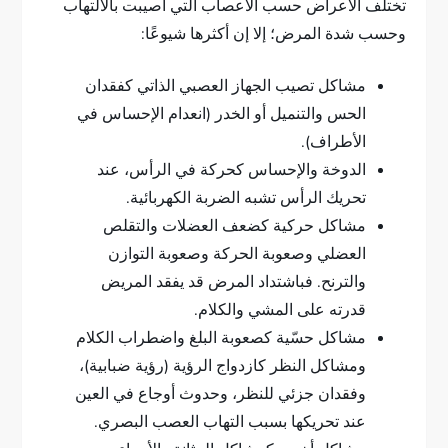
تختلف الأعراض حسب الأعصاب التي أصيبت بالالتهاب
وحسب شدة المرض؛ إلا إن أكثرها شيوعًا:
مشاكل تصيب الجهاز العصبي الذاتي كفقدان
الحس والتنميل أو الخدر (انعدام الإحساس في
الأطراف).
الدوخة والإحساس كحركة في الرأس، عند
تحريك الرأس تشبه الضربة الكهربائية.
مشاكل حركية كضعف العضلات والتقلص
العضلي وصعوبة الحركة وصعوبة التوازن
والترنح. فباشتداد المرض قد يفقد المريض
قدرته على المشي والكلام.
مشاكل حسّية كصعوبة البلغ واضطراب الكلام
ومشاكل النظر كازدواج الرؤية (رؤية ضبابية)،
وفقدان جزئي للنظر، وحدوث أوجاع في العين
عند تحريكها بسبب التهاب العصب البصري.