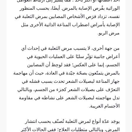
أحد أعضائها أو أكثر بأحد ؛ مما يشير إلى ارتباط العوامل
الوراثية بفُرص الإصابة بالمرض. أيضًا، بحسب المنظور
نفسه، تزداد فرَص الأشخاص المصابين بمرض الثعلبة في
الإصابة بأمراض اضطراب المناعة الذاتية الأخرى مثل
مرض الربو.
من جهة أخرى، لا يتسبب مرض الثعلبة في إحداث أي
أعراض جانبية تؤثّر سلبًا على العمليات الحيوية في
الجسم، إنما على العكس؛ فقد لوحِظ أن المصابين
بالمرض يتمتّعون بصحّة جيّدة في العادة، حيث أن مهاجمة
جهاز المناعة لبصيلات الشعر تحدث بسبب فشله في
التعرّف على بصيلات الشعر كجزء من الجسم، وبالتالي
تدل مهاجمته لبصيلات الشعر على نشاطه في مقاومة
الأجسام الغريبة.
يوجَد عدّة أنواع لمرض الثعلبة تُصنّف بحسب انتشار
المرض، وبالتالي متطلبات العلاج؛ ففي الحالات الأكثر