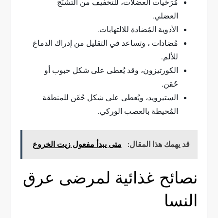
مُرَخِّيات العضلات، للتخفيف من التشنُّج
العضلي.
الأدوية المُضادة للالتهابات.
مُضادات ، وتساعد في التقليل من إدراك الدماغ
للألم.
الكورتيزون، وقد يُعطى على شكل حبوب أو
حُقن.
الستيرويد، ويُعطى على شكل حُقَن للمنطقة
المُحيطة بالعصب الوركي.
قد يهمك هذا المقال:
متى يبدأ مفعول زيت الخروع
نصائح غذائية لمرضى عرق
النسا