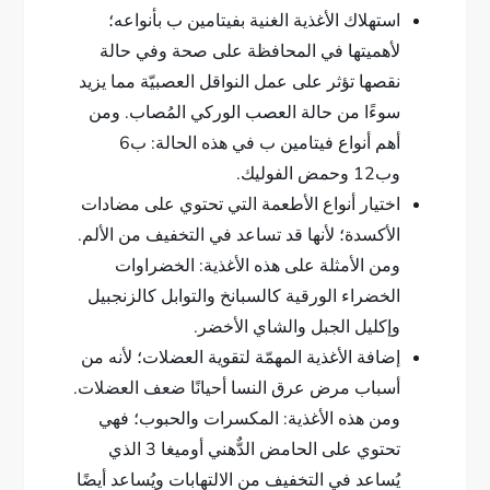
استهلاك الأغذية الغنية بفيتامين ب بأنواعه؛
لأهميتها في المحافظة على صحة وفي حالة
نقصها تؤثر على عمل النواقل العصبيّة مما يزيد
سوءًا من حالة العصب الوركي المُصاب. ومن
أهم أنواع فيتامين ب في هذه الحالة: ب6
وب12 وحمض الفوليك.
اختيار أنواع الأطعمة التي تحتوي على مضادات
الأكسدة؛ لأنها قد تساعد في التخفيف من الألم.
ومن الأمثلة على هذه الأغذية: الخضراوات
الخضراء الورقية كالسبانخ والتوابل كالزنجبيل
وإكليل الجبل والشاي الأخضر.
إضافة الأغذية المهمّة لتقوية العضلات؛ لأنه من
أسباب مرض عرق النسا أحيانًا ضعف العضلات.
ومن هذه الأغذية: المكسرات والحبوب؛ فهي
تحتوي على الحامض الدٌّهني أوميغا 3 الذي
يُساعد في التخفيف من الالتهابات ويُساعد أيضًا