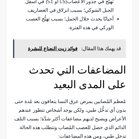
تهيُّج في جذور الأعصاب(L5 أو S1) في أسفل
الحبل الشوكي؛ بسبب انزلاق في الغضاريف.
أحيانًا يحدث خلال الحمل؛ بسبب تهيُّج العصب
الوركي في هذه الفترة.
قد يهمك هذا المقال:
فوائد زيت النعناع للبشرة
المضاعفات التي تحدث
على المدى البعيد
مُعظم المُصابين بمرض عرق النسا يتعافون بعد مُدة حتى
بدون أي تدخُّل طبي، ولكن يوجد أشخاص تتطور عندهم
الأعراض ويصبح لديهم مضاعفات أكثر شدَّة؛ بسبب التلف
الدائم الذي حصل للعصب المُصاب وتتطلب هذه الحالة
تدخل طبي، ومن هذه المضاعفات: