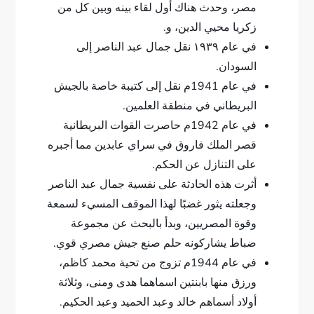
مصر، وحدث هناك أول لقاء بينه وبين كل من
زكريا محيي الدين، و.
في عام ١٩٣٩ نقل جمال عبد الناصر إلى
السودان.
في عام 1941م نقل إلى كتيبة خاصة بالجيش
البريطاني في منطقة العلمين.
في عام 1942م حاصرت القوات البريطانية
قصر الملك فاروق في سراي عابدين مما أجبره
على التنازل عن الحكم.
أثرت هذه الحادثة على نفسية جمال عبد الناصر
وجعلته يثور غضبًا لهذا الموقف المسيء لسمعة
وقوة المصريين، وبدأ بالبحث عن مجموعة
ضباط يشاركونه حلم صنع جيش مصري قوي.
في عام 1944م تزوج من تحية محمد كاظم،
ورزق منها بابنتين اسماهما هدى ومنى، وثلاثة
أولاد أسماهم خالد وعبد الحميد وعبد الحكيم.