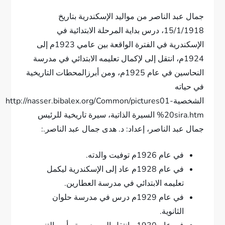
جمال عبد الناصر من مواليد الإسكندرية بتاريخ
15/1/1918، درس بداية المرحلة الابتدائية في
الإسكندرية في الفترة الواقعة بين عامي 1923م إلى
1924م، انتقل إلى لإكمال تعليمه الابتدائي في مدرسة
النحاسين في عام 1925م، ومن أبرزالمحطات التاريخية
في حياته
الشخصيةhttp://nasser.bibalex.org/Common/pictures01-
%20sira.htm السيرة الذاتية، سيرة تاريخية للرئيس
جمال عبد الناصر، إعداد: د. هدى جمال عبد الناصر.:
في عام 1926م توفيت والدته.
في عام 1928م عاد إلى الإسكندرية ليكمل
تعليمه الابتدائي في مدرسة العطارين.
في عام 1929م درس في مدرسة حلوان
الثانوية.