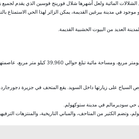
الشلالات المائية ولعل أشهرها شلال فورينج فوسين الذي يقدم لجميع ز
ين: تم تأسيس هذا الحي سنه 1070م، وهو موجود في مدينة بيرغين القديمة، يمكن الزائر لهذا ال
دينة العديد من البيوت الخشبية القديمة.
تقع في شمال أوروبا، وتبلغ مساحتها حوالي 410,335 كي
رص السياح على زيارتها داخل السويد. يقع المتحف في جزيرة دجورجارد
ي حي سوديرمالم في مدينة ستوكهولم.
 وتضم الكثير من المتاحف، والمباني التاريخية، والمنتزهات الترفيهي