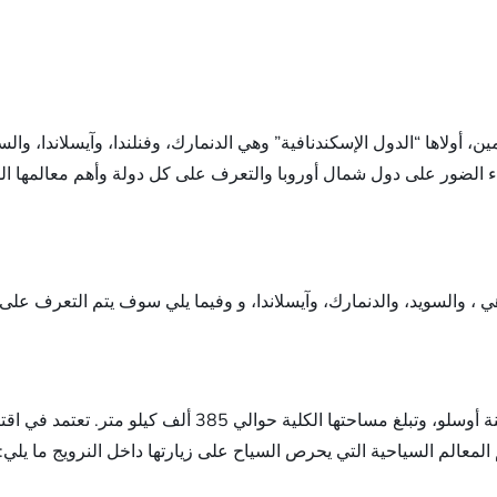
أولاها “الدول الإسكندنافية” وهي الدنمارك، وفنلندا، وآيسلاندا، والسو
إلقاء الضور على دول شمال أوروبا والتعرف على كل دولة وأهم معالمها ال
 والسويد، والدنمارك، وآيسلاندا، و وفيما يلي سوف يتم التعرف على ك
تقع دولة النرويج في شمال أوروبا، عاصمتها الرسمية مدينة أوس
م المعالم السياحية التي يحرص السياح على زيارتها داخل النرويج ما يلي: