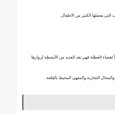
ب التي يفضلها الكثير من الاطفال.
ي وتبلغ مساحة أراضيها حوالي 338,424 كم²، وهي مدينة مناسبة جداً لقضاء العطلة فهي تقد العديد من الأنشطة لزوارها