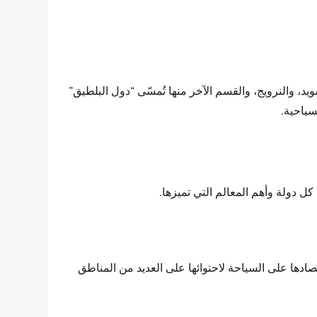
يد، والنرويج، والقسم الآخر منها تُمسّى “دول البلطيق”
سياحية.
ل دولة وأهم المعالم التي تميزها.
لو، وتبلغ مساحتها الكلية حوالي 385 ألف كيلو متر. تعتمد في اقتصادها على السياحة لاحتوائها على العديد من المناطق