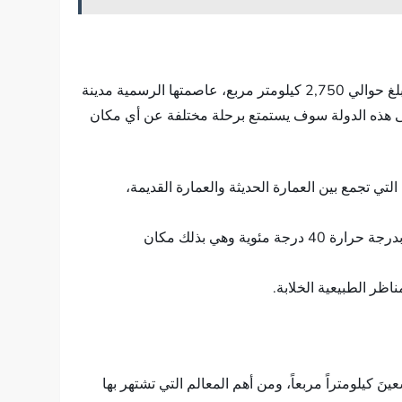
تقع دولة آيسلاندا في شمال قارة أوروبا، وتبلغ مساحة أراضيها حوالي 100,250 كيلومتر مربع، ومساحة المسطحات المائية بها تبلغ حوالي 2,750 كيلومتر مربع، عاصمتها الرسمية مدينة
إلى هذه الدولة سوف يستمتع برحلة مختلفة عن أي مكان
لتي تجمع بين العمارة الحديثة والعمارة القديمة،
البحيرة الزرقاء: وهي بحيرة من صنع الإنسان، ولعل أهم ما يميزها عن غيرها أن درجة حرارة مياهها ثابتة طوال أيام العالم بدرجة حرارة 40 درجة مئوية وهي بذلك مكان
ناظر الطبيعية الخلابة.
نَ كيلومتراً مربعاً، ومن أهم المعالم التي تشتهر بها