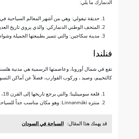
الدنمارك ما يلي:
حديقة تيفولي: وهي من أشهر المعالم السياحية في مد
المتحف الوطني الدنماركي: والذي يروي تاريخ العد
مدينة سكاجين: والتي تتميز بطبيعتها الجميلة وشواط
فنلندا
كالتخييم، وصيد ، وركوب القوارب، فضلاً عن أماكن التسوق
قلعة سومينلينا: والتي يرجع تاريخها إلى القرن 18، ويمكن الزائر لها التعرف على تاريخ القلعة بالإضافة إلى زيارة المطاعم والمحال التجارية والمقهى المحيط بالقلعة.
منتزه Linnanmäki: وهو مكان مناسب جداً للسياحة العائلية لأنه يقدم العديد من الأنشطة التي يحبها الاطفال.
قد يهمك هذا المقال:
السياحة في السودان