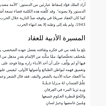
أراد الملك فؤاد إسقاط عبارتَين من الدستور: “الأمة مصدر 
الدستور ولا يصونه”. وقد كلَّفته هذه الكلمة قضاء تسعة أشه
كما كان العقاد صريحًا في وقوفه ضدَّ النازية خلال الحر
1943، ولم يعُد إلى وطنه إلا بعد انتهاء الحرب.
المسيرة الأدبية للعقاد
بلغ ما بلغه من في فكره وثقافته بفضل جهده الشخصي، وقدر
بمُختلف تخصُّصاتها، ممَّا مكَّنه من الإلمام بقدرٍ مذهل 
فيها أو لم يؤلِّف، حتّى أن أحد الأدباء زاره يومًا فوجد عل
وتعميق فهمه لبواطن الطبائع وأصولها الأولى، ليقيس عليها
بدأ العقاد حياته الأدبية بالشعر والنقد، فقد قال الشعر 
عِلْمُ الحِسابِ لهُ مـزايا جَـمَّـةٌ
وبِـهِ يَزيدُ المرء في العِرفانِ
والنّحوُ قَنطرة العـلومِ جَميعها
وَمُبينُ غامضِها وخيرُ لسانِ