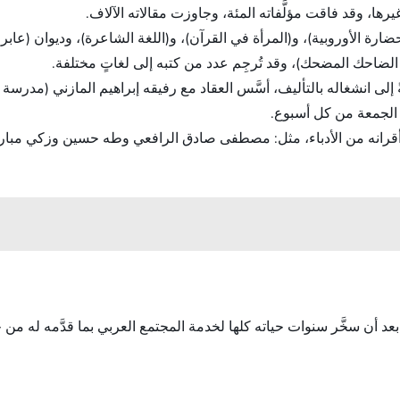
رها، وقد فاقت مؤلَّفاته المئة، وجاوزت مقالاته الآلاف.
حضارة الأوروبية)، و(المرأة في القرآن)، و(اللغة الشاعرة)، وديوان (عابر
الضاحك المضحك)، وقد تُرجِم عدد من كتبه إلى لغاتٍ مختلفة.
 إلى انشغاله بالتأليف، أسَّس العقاد مع رفيقه إبراهيم المازني (مدرسة 
وم الجمعة من كل أسبوع.
 أقرانه من الأدباء، مثل: مصطفى صادق الرافعي وطه حسين وزكي مبارك، 
مارس/آذار سنة 1964 ودُفِن بأسوان بعد أن سخَّر سنوات حياته كلها لخدمة المجتمع العربي بما 