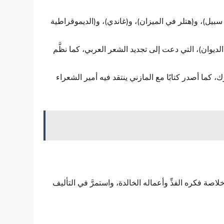
 سبيل)، و(هتلر في الميزان)، و(غاندي)، و(الديموقراطية
الديوان)، التي دعت إلى تجديد الشعر العربي، كما نظَّم
كما أصدر كتابًا مع المازني ينتقد فيه أمير الشعراء
قدَّمه له من خلاصة فكره الفذِّ وأعماله الخالدة، واستمرَّ في التأليف