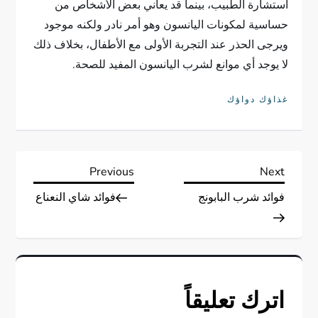
استشارة الطبيب، بينما قد يعاني بعض الأشخاص من
حساسية لمكونات اليانسون وهو أمر نادر ولكنه موجود
ويرجى الحذر عند التجربة الأولى مع الأطفال، بخلاف ذلك
لا يوجد أي موانع لشرب اليانسون المفيد للصحة.
غذاؤك دواؤك
ت
Previous
Next
Previous
Next
Post
Post
فوائد شرب البابونج
فوائد شاي النعناع
ص
فّ
ح
اترك تعليقاً
ا