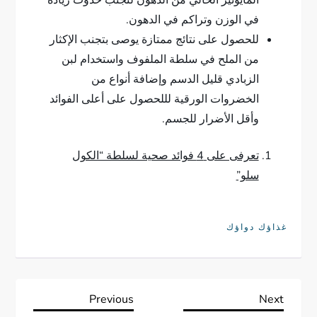
المايونيز الخالي من الدهون لتجنب حدوث زيادة
في الوزن وتراكم في الدهون.
للحصول على نتائج ممتازة يوصى بتجنب الإكثار
من الملح في سلطة الملفوف واستخدام لبن
الزبادي قليل الدسم وإضافة أنواع من
الخضروات الورقية لللحصول على أعلى الفوائد
وأقل الأضرار للجسم.
تعرفى على 4 فوائد صحية لسلطة “الكول
سلو”
غذاؤك دواؤك
ت
Previous
Next
Previous
Next